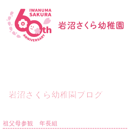
岩沼さくら幼稚園ブログ
祖父母参観 年長組